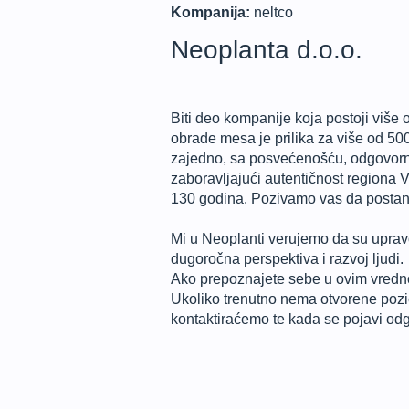
Kompanija:
neltco
Neoplanta d.o.o.
Biti deo kompanije koja postoji više 
obrade mesa je prilika za više od 500
zajedno, sa posvećenošću, odgovornim
zaboravljajući autentičnost regiona 
130 godina. Pozivamo vas da postane
Mi u Neoplanti verujemo da su upravo
dugoročna perspektiva i razvoj ljudi.
Ako prepoznajete sebe u ovim vredno
Ukoliko trenutno nema otvorene pozic
kontaktiraćemo te kada se pojavi odg