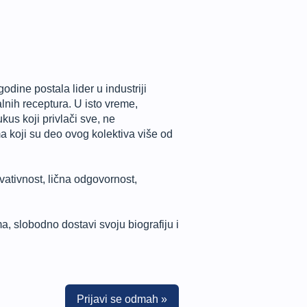
dine postala lider u industriji
lnih receptura. U isto vreme,
us koji privlači sve, ne
a koji su deo ovog kolektiva više od
ativnost, lična odgovornost,
, slobodno dostavi svoju biografiju i
Prijavi se odmah »