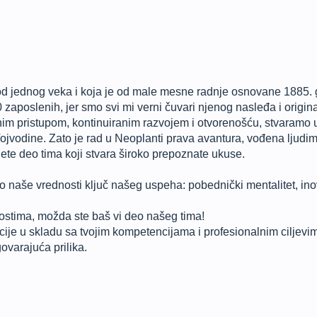
od jednog veka i koja je od male mesne radnje osnovane 1885. go
 zaposlenih, jer smo svi mi verni čuvari njenog nasleđa i origina
 pristupom, kontinuiranim razvojem i otvorenošću, stvaramo uk
Vojvodine. Zato je rad u Neoplanti prava avantura, vođena ljudim
te deo tima koji stvara široko prepoznate ukuse.
 naše vrednosti ključ našeg uspeha: pobednički mentalitet, inov
stima, možda ste baš vi deo našeg tima!
ije u skladu sa tvojim kompetencijama i profesionalnim ciljevima
ovarajuća prilika.