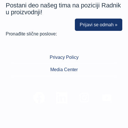
Postani deo našeg tima na poziciji Radnik
u proizvodnji!
Prijavi se odmah »
Pronađite slične poslove:
Privacy Policy
Media Center
O
O
O
O
t
t
t
t
v
v
v
v
a
a
a
a
r
r
r
r
a
a
a
a
s
s
s
s
e
e
e
e