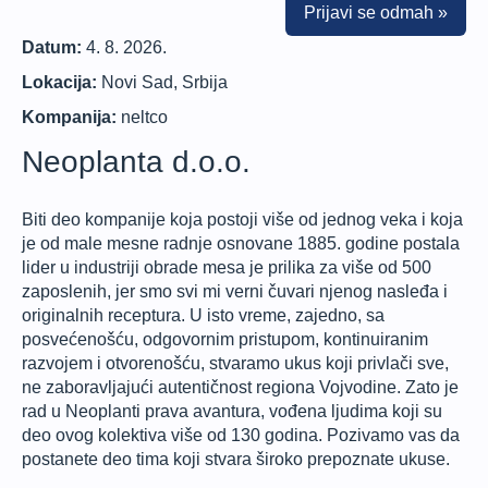
Prijavi se odmah »
Datum:
4. 8. 2026.
Lokacija:
Novi Sad, Srbija
Kompanija:
neltco
Neoplanta d.o.o.
Biti deo kompanije koja postoji više od jednog veka i koja
je od male mesne radnje osnovane 1885. godine postala
lider u industriji obrade mesa je prilika za više od 500
zaposlenih, jer smo svi mi verni čuvari njenog nasleđa i
originalnih receptura. U isto vreme, zajedno, sa
posvećenošću, odgovornim pristupom, kontinuiranim
razvojem i otvorenošću, stvaramo ukus koji privlači sve,
ne zaboravljajući autentičnost regiona Vojvodine. Zato je
rad u Neoplanti prava avantura, vođena ljudima koji su
deo ovog kolektiva više od 130 godina. Pozivamo vas da
postanete deo tima koji stvara široko prepoznate ukuse.